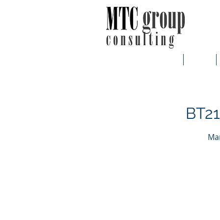
Αρχική
Η MTC
BT21
Mar