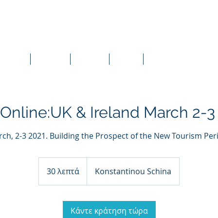
Πελάτες
Υπηρεσίες
Διαφήμιση
Μελέτες
Διαδικτυακές συναντήσεις
Online:UK & Ireland March 2-3
ch, 2-3 2021. Building the Prospect of the New Tourism Per
30 λεπτά
3
Konstantinou Schina
0
λ
ε
Κάντε κράτηση τώρα