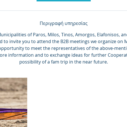
π
τ
ά
Περιγραφή υπηρεσίας
unicipalities of Paros, Milos, Tinos, Amorgos, Elafonisos, a
d to invite you to attend the B2B meetings we organize on 
 opportunity to meet the representatives of the above-ment
more information and to exchange ideas for further Cooperat