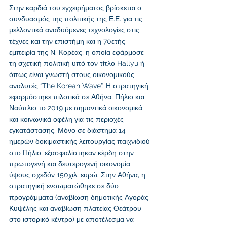
Στην καρδιά του εγχειρήματος βρίσκεται ο 
συνδυασμός της πολιτικής της Ε.Ε. για τις 
μελλοντικά αναδυόμενες τεχνολογίες στις 
τέχνες και την επιστήμη και η 70ετής 
εμπειρία της Ν. Κορέας, η οποία εφάρμοσε 
τη σχετική πολιτική υπό τον τίτλο Hallyu ή 
όπως είναι γνωστή στους οικονομικούς 
αναλυτές “The Korean Wave”. Η στρατηγική 
εφαρμόστηκε πιλοτικά σε Αθήνα, Πήλιο και 
Ναύπλιο το 2019 με σημαντικά οικονομικά 
και κοινωνικά οφέλη για τις περιοχές 
εγκατάστασης. Μόνο σε διάστημα 14 
ημερών δοκιμαστικής λειτουργίας παιχνιδιού 
στο Πήλιο, εξασφαλίστηκαν κέρδη στην 
πρωτογενή και δευτερογενή οικονομία 
ύψους σχεδόν 150χιλ. ευρώ. Στην Αθήνα, η 
στρατηγική ενσωματώθηκε σε δύο 
προγράμματα (αναβίωση δημοτικής Αγοράς 
Κυψέλης και αναβίωση πλατείας Θεάτρου 
στο ιστορικό κέντρο) με αποτέλεσμα να 