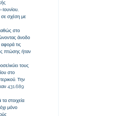
κής 
-Ιουνίου, 
 σε σχέση με 
καθώς στο 
ιώνοντας άνοδο 
 αφορά τις 
της πτώσης ήταν 
οσελκύει τους 
ίου στο 
τερικού. Την 
καν 431.689 
 τα στοιχεία 
όχι μόνο 
ούς 