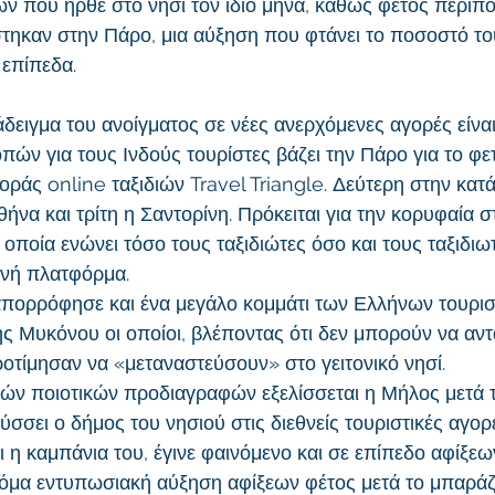
ν που ήρθε στο νησί τον ίδιο μήνα, καθώς φέτος περίπο
τηκαν στην Πάρο, μια αύξηση που φτάνει το ποσοστό το
 επίπεδα.
ειγμα του ανοίγματος σε νέες ανερχόμενες αγορές είναι 
ών για τους Ινδούς τουρίστες βάζει την Πάρο για το φετ
οράς online ταξιδιών Travel Triangle. Δεύτερη στην κατ
ήνα και τρίτη η Σαντορίνη. Πρόκειται για την κορυφαία στ
η οποία ενώνει τόσο τους ταξιδιώτες όσο και τους ταξιδιω
ινή πλατφόρμα.
πορρόφησε και ένα μεγάλο κομμάτι των Ελλήνων τουρισ
 Μυκόνου οι οποίοι, βλέποντας ότι δεν μπορούν να αν
ροτίμησαν να «μεταναστεύσουν» στο γειτονικό νησί.
ν ποιοτικών προδιαγραφών εξελίσσεται η Μήλος μετά τη
σει ο δήμος του νησιού στις διεθνείς τουριστικές αγορέ
 η καμπάνια του, έγινε φαινόμενο και σε επίπεδο αφίξεων
όμα εντυπωσιακή αύξηση αφίξεων φέτος μετά το μπαράζ