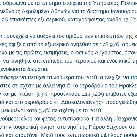
, σύμφωνα με τα επίσημα στοιχεία της Υπηρεσίας Πολιτι
Διεθνούς Αερολιμένα Αθηνών για το διάστημα Ιανουαρίου
26 επισκέπτες εξωτερικού, καταγράφοντας άνοδο 17,6%
η, συνεχίζει να αυξάνει τον αριθμό των επισκεπτών της 
κές αφίξεις από το εξωτερικό ανήλθαν σε 178.976, σημε
να με τις πρώτες εκτιμήσεις, ο φετινός Αύγουστος, όσον
ει να κινήθηκε στα επίπεδα του περσινού και ενδεικτικό 
ενοίκιαστα δωμάτια.
τάφερε να πετύχει τα νούμερα του 2018, συνεχίζει να πρ
στες σε σχέση με άλλα νησιά. Το αεροδρόμιο του Ηρακλε
ν και με πτώση 3,3%, προσέλκυσε 1.149.209 επιβάτες εξω
νιά και στο αεροδρόμιο «Ι. Δασκαλογιάννης» προσγειώθη
 μειωμένοι κατά 3,4% σε σχέση με το 2018.
νούμερα είναι και φέτος εντυπωσιακά. Για άλλη μία χρονιά
 την τουριστική κίνηση στο νησί της Πάρου δείχνουν ότι 
λλά και επαυξάνει. Μετά τους εντυπωσιακά υψηλούς ρυθμ