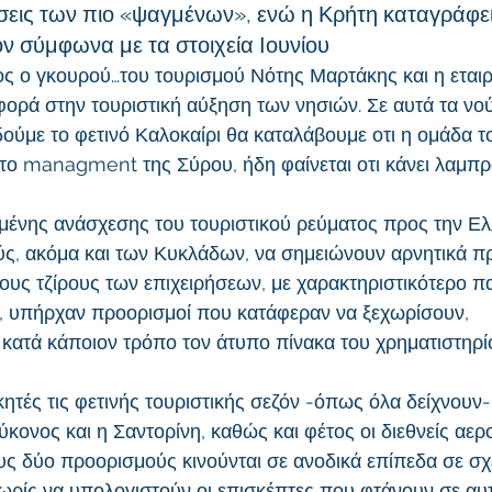
σεις των πιο «ψαγμένων», ενώ η Κρήτη καταγράφε
ν σύμφωνα με τα στοιχεία Ιουνίου
ς ο γκουρού…του τουρισμού Νότης Μαρτάκης και η εταιρ
αφορά στην τουριστική αύξηση των νησιών. Σε αυτά τα νού
δούμε το φετινό Καλοκαίρι θα καταλάβουμε οτι η ομάδα τ
 το managment της Σύρου, ήδη φαίνεται οτι κάνει λαμπρ
υμένης ανάσχεσης του τουριστικού ρεύματος προς την Ελ
ς, ακόμα και των Κυκλάδων, να σημειώνουν αρνητικά πρ
τους τζίρους των επιχειρήσεων, με χαρακτηριστικότερο π
, υπήρχαν προορισμοί που κατάφεραν να ξεχωρίσουν, 
ατά κάποιον τρόπο τον άτυπο πίνακα του χρηματιστηρί
κητές τις φετινής τουριστικής σεζόν -όπως όλα δείχνουν- ν
κονος και η Σαντορίνη, καθώς και φέτος οι διεθνείς αερ
ους δύο προορισμούς κινούνται σε ανοδικά επίπεδα σε σχ
χωρίς να υπολογιστούν οι επισκέπτες που φτάνουν σε αυτ