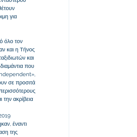
θέτουν 
ιμη για 
 όλο τον 
αν και η Τήνος 
ταξιδιωτών και 
 διαμάντια που 
«Independent», 
ουν σε προσιτά 
 περισσότερους 
 την ακρίβεια 
2019 
καν, έναντι 
αση της 