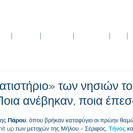
vices
Case Studies
Online Meetings
Live Presentations
News
ατιστήριο» των νησιών τ
 Ποια ανέβηκαν, ποια έπε
ης 
Πάρου
, όπου βρήκαν καταφύγιο οι πρώην θαμώ
mit up των μετοχών της Μήλου – Σέριφος, 
Τήνος
κα