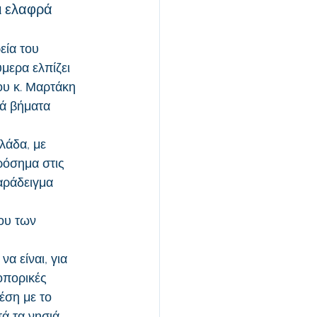
ι ελαφρά 
εία του 
μερα ελπίζει 
ου κ. Μαρτάκη 
ά βήματα 
λάδα, με 
όσημα στις 
αράδειγμα 
ου των 
α είναι, για 
οπορικές 
έση με το 
ά τα νησιά 