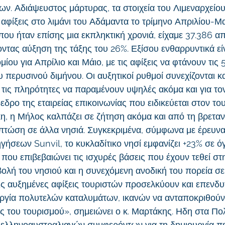
. Αδιάψευστος μάρτυρας, τα στοιχεία του Λιμεναρχείου
αφίξεις στο λιμάνι του Αδάμαντα το τρίμηνο Απριλίου-Μα
που ήταν επίσης μια εκπληκτική χρονιά, είχαμε 37.386 α
τας αύξηση της τάξης του 26%. Εξίσου ενθαρρυντικά είνα
ίου για Απρίλιο και Μάιο, με τις αφίξεις να φτάνουν τις 5
υ περυσινού διμήνου. Οι αυξητικοί ρυθμοί συνεχίζονται κα
 τις πληρότητες να παραμένουν υψηλές ακόμα και για το
δρο της εταιρείας επικοινωνίας που ειδικεύεται στον τ
, η Μήλος καλπάζει σε ζήτηση ακόμα και από τη βρεταν
πτώση σε άλλα νησιά. Συγκεκριμένα, σύμφωνα με έρευν
γήσεων Sunvil, το κυκλαδίτικο νησί εμφανίζει +23% σε ό
που επιβεβαιώνει τις ισχυρές βάσεις που έχουν τεθεί στ
ολή του νησιού και η συνεχόμενη ανοδική του πορεία σε
ις αυξημένες αφίξεις τουριστών προσελκύουν και επενδυ
υργία πολυτελών καταλυμάτων, ικανών να ανταποκριθούν 
ς του τουρισμού», σημειώνει ο κ. Μαρτάκης. Ηδη στα Πολ
 ελληνοαυστραλιανών συμφερόντων για τη δημιουργία π