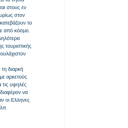
αι στους εν 
κυρίως στον 
 κατεβάζουν το 
ε από κόσμο, 
μηλότερα 
ς τουριστικής 
τουλάχιστον 
τη διαρκή 
με αρκετούς 
 τις υψηλές 
νδιαφέρον να 
ν οι Ελληνες 
λπ.