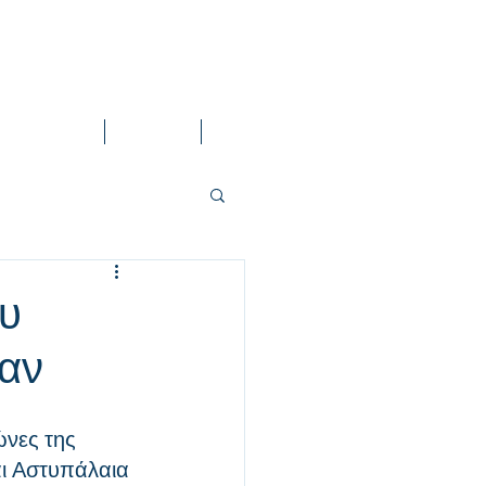
Content Material
Groups List
Contact
ου
σαν
νες της 
ι Αστυπάλαια 