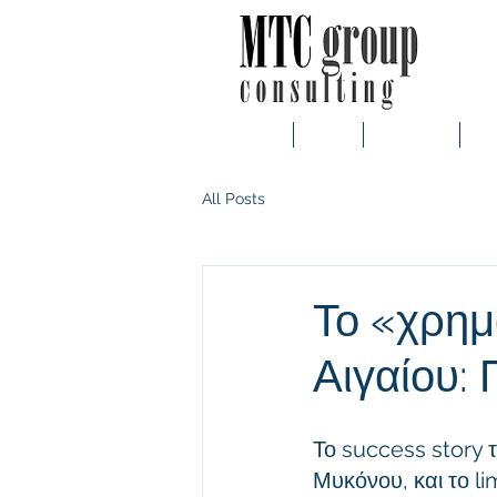
Main
About
Customers
Ser
All Posts
Το «χρημ
Αιγαίου:
Το success story τ
Μυκόνου, και το li