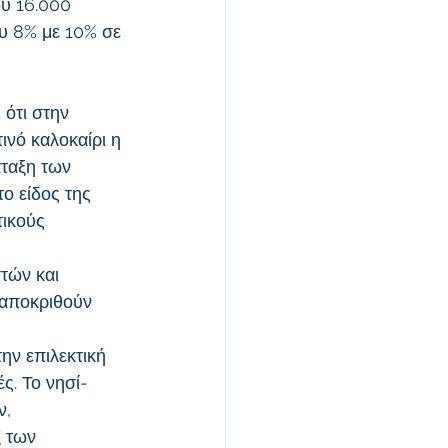
υ 16.000 
υ 8% με 10% σε 
ότι στην 
ινό καλοκαίρι η 
άταξη των 
ο είδος της 
τικούς 
τών και 
ταποκριθούν 
ν επιλεκτική 
ς. Το νησί-
, 
 των 