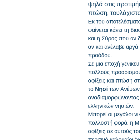
ψηλά στις προτιμή
πτώση, τουλάχιστο
Εκ του αποτελέσματο
φαίνεται κάνει τη δι
και η Σύρος που αν 
αν και ανέλαβε αργά
προόδου.
Σε μια εποχή γενικε
πολλούς προορισμού
αφίξεις και πτώση σ
το 
Νησί
 των Ανέμων
αναδιαμορφώνοντας κ
ελληνικών νησιών.
Μπορεί οι μεγάλοι νι
πολλοστή φορά, η Μύ
αφίξεις σε αυτούς τ
περσινό καλοκαίρι (