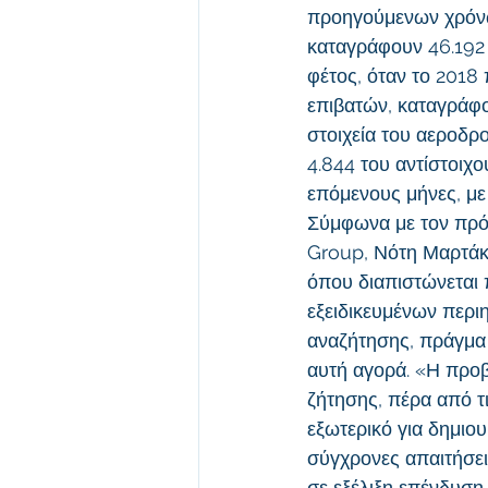
προηγούμενων χρόνων
καταγράφουν 46.192 
φέτος, όταν το 2018 
επιβατών, καταγράφον
στοιχεία του αεροδρομ
4.844 του αντίστοιχο
επόμενους μήνες, με
Σύμφωνα με τον πρόε
Group, Νότη Μαρτάκη
όπου διαπιστώνεται 
εξειδικευμένων περιη
αναζήτησης, πράγμα 
αυτή αγορά. «Η προβ
ζήτησης, πέρα από τ
εξωτερικό για δημιο
σύγχρονες απαιτήσει
σε εξέλιξη επένδυση