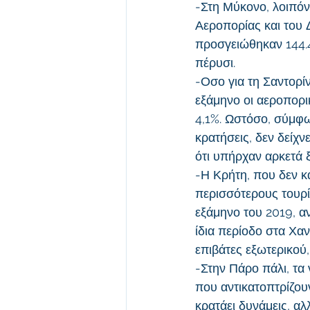
-Στη Μύκονο, λοιπόν
Αεροπορίας και του 
προσγειώθηκαν 144.4
πέρυσι.
-Οσο για τη Σαντορίν
εξάμηνο οι αεροπορι
4,1%. Ωστόσο, σύμφω
κρατήσεις, δεν δείχν
ότι υπήρχαν αρκετά ξ
-Η Κρήτη, που δεν κα
περισσότερους τουρί
εξάμηνο του 2019, α
ίδια περίοδο στα Χα
επιβάτες εξωτερικού,
-Στην Πάρο πάλι, τα 
που αντικατοπτρίζουν
κρατάει δυνάμεις, α