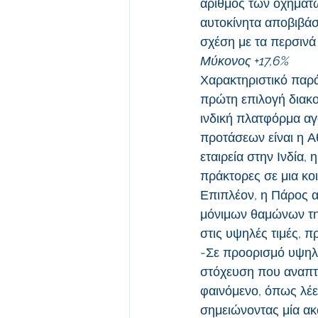
αριθμός των οχημάτω
αυτοκίνητα αποβιβάσ
σχέση με τα περσινά
Μύκονος +17,6%
Χαρακτηριστικό παράδ
πρώτη επιλογή διακοπ
ινδική πλατφόρμα αγ
προτάσεων είναι η Αθ
εταιρεία στην Ινδία, 
πράκτορες σε μια κο
Επιπλέον, η Πάρος α
μόνιμων θαμώνων της
στις υψηλές τιμές, π
-Σε προορισμό υψηλώ
στόχευση που αναπτύσ
φαινόμενο, όπως λέει
σημειώνοντας μία ακ