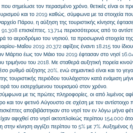
που σημείωσε τον περασμένο χρόνο, θετικές είναι οι πρώ
τουρισμού και το 2019 καθώς, σύμφωνα με τα στοιχεία πο
αρχείο Πάρου, η αύξηση της τουριστικής κίνησης έφτασε 
 91.308 επισκέπτες, 13.714 περισσότερους από το αντίστ
ορά το αεροδρόμιο του νησιού, τα προσωρινά στοιχεία τη
υαρίου-Μαΐου 2019 20.372 αφίξεις έναντι 18.215 του ίδιο
ον Μάρτιο έως τον Μάιο του 2019 έφτασαν στο νησί 16.0
ιου τριμήνου του 2018. Με σταθερά αυξητική πορεία κινούν
έσο ρυθμό αύξησης 20%, ενώ σημαντικό είναι και το γεγο
ης τουριστικής περιόδου τουλάχιστον κατά ενάμιση μήνα,
σπορά του εισερχόμενου τουρισμού στον χρόνο.
ύμφωνα με τις πρώτες πληροφορίες, οι από λιμένος αφί
ο και τον φετινό Αύγουστο σε σχέση με τον αντίστοιχο π
πισκέπτες αποβιβάστηκαν στο νησί τον εν λόγω μήνα φέτ
ίχαν αφιχθεί στο νησί ακτοπλοϊκώς περίπου 154.000 άτο
 στην κίνηση αγγίζει περίπου το 5% με 7%. Αυξημένος ήτ