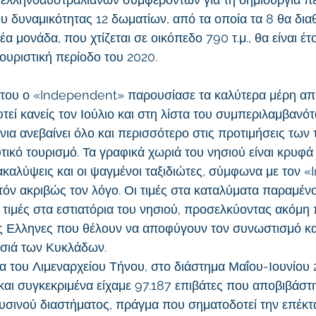
υ δυναμικότητας 12 δωματίων, από τα οποία τα 8 θα δια
νέα μονάδα, που χτίζεται σε οικόπεδο 790 τ.μ., θα είναι έτο
τουριστική περίοδο του 2020.
του ο «Independent» παρουσίασε τα καλύτερα μέρη από
τεί κανείς τον Ιούλιο και στη λίστα του συμπεριλαμβανότ
νια ανεβαίνει όλο και περισσότερο στις προτιμήσεις των 
τικό τουρισμό. Τα γραφικά χωριά του νησιού είναι κρυφά
ακαλύψεις και οι ψαγμένοι ταξιδιώτες, σύμφωνα με τον 
υτόν ακριβώς τον λόγο. Οι τιμές στα καταλύματα παραμέν
ι τιμές στα εστιατόρια του νησιού, προσελκύοντας ακόμη
υς Ελληνες που θέλουν να αποφύγουν τον συνωστισμό και
ησιά των Κυκλάδων.
α του Λιμεναρχείου Τήνου, στο διάστημα Μαΐου-Ιουνίου 
αι συγκεκριμένα είχαμε 97.187 επιβάτες που αποβιβάστη
ρυσινού διαστήματος, πράγμα που σηματοδοτεί την επέκτ