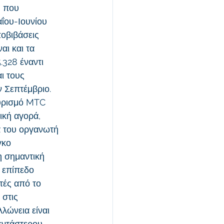
 που 
ΐου-Ιουνίου 
ποβιβάσεις 
ι και τα 
.328 έναντι 
ι τους 
ν Σεπτέμβριο.
ουρισμό MTC 
ική αγορά, 
α του οργανωτή 
γκο 
η σημαντική 
 επίπεδο 
τές από το 
στις 
λώνεια είναι 
εντάστερου 