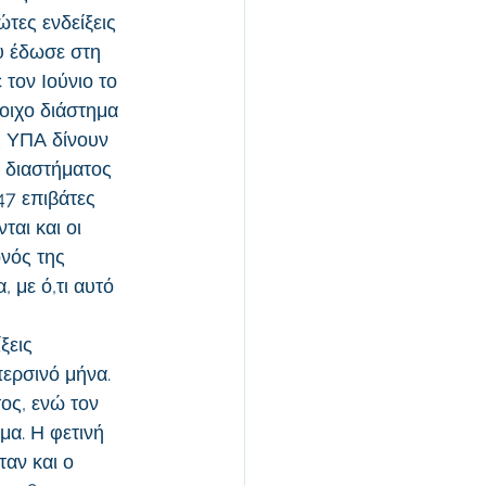
τες ενδείξεις 
υ έδωσε στη 
τον Ιούνιο το 
οιχο διάστημα 
ς ΥΠΑ δίνουν 
υ διαστήματος 
47 επιβάτες 
ται και οι 
νός της 
 με ό,τι αυτό 
ξεις 
ερσινό μήνα. 
ος, ενώ τον 
μα. Η φετινή 
αν και ο 