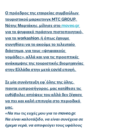
Ο πρόεδρος της εταιρείας συμβούλων 
τουριστικού μαρκετινγκ MTC GROUP, 
Νότης Μαρτάκης, μίλησε στο 
moveo.gr
για το ψηφιακό πράσινο πιστοποιητικό, 
για το workashion, ή όπως έχουμε 
συνηθίσει να το ακούμε το τελευταίο 
διάστημα, για τους «ψηφιακούς 
νομάδες», αλλά και για τις προοπτικές 
ανάκαμψης της τουριστικής βιομηχανίας 
στην Ελλάδα στην μετά covid εποχή. 
Σε μία συνέντευξη εφ΄όλης της ύλης, 
παντα ευπροσήγορος, μας κατέθεσε τις 
ευθύβολες απόψεις του αλλά δεν ξέχασε 
να πει και καλή επιτυχία στο περιοδικό 
μας.
«Να πω τις ευχές μου για το moveo.gr. 
Να είναι καλοτάξιδο, να είναι συνέχεια σε 
ήρεμα νερά, να αποφεύγει τους υφάλους 