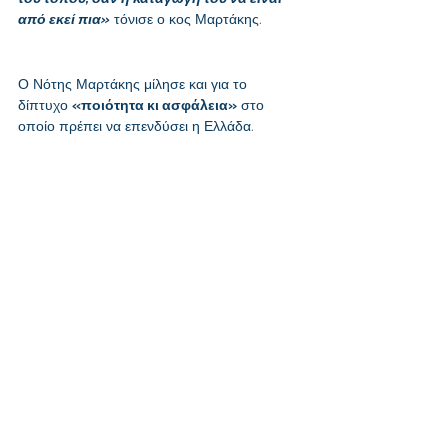
από εκεί πια»
 τόνισε ο κος Μαρτάκης.
Ο Νότης Μαρτάκης μίλησε και για το 
δίπτυχο 
«ποιότητα κι ασφάλεια»
 στο 
οποίο πρέπει να επενδύσει η Ελλάδα. 
Μπορεί ως χώρα να έχουμε και να 
διαθέτουμε εν αφθονία «ήλιο και θάλασσα» 
όμως αυτό το προϊόν οι ανταγωνιστές μας 
μπορούν και το πουλούν φθηνότερα όπως 
είναι η Τουρκία, η Αίγυπτος ή η Τυνησία. 
«Βλέπετε. παραδείγματος χάριν, η 
τουρκική λίρα καταρρέει μέρα την ημέρα 
που σημαίνει ότι η Τουρκία για το ίδιο 
προϊόν το οποίο πουλάει το πουλάει 
πολύ πιο φτηνά από εμάς τη στιγμή που 
εμείς λόγω ευρώ δεν έχουμε τη 
δυνατότητα να κατεβάσουμε τις τιμές διότι 
είναι άλλα και τα λειτουργικά έξοδα των 