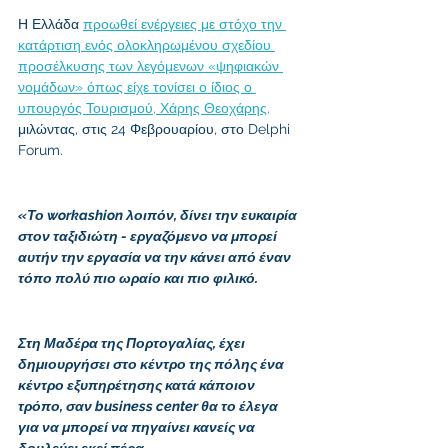
Η Ελλάδα 
προωθεί ενέργειες με στόχο την 
κατάρτιση ενός ολοκληρωμένου σχεδίου 
προσέλκυσης των λεγόμενων «ψηφιακών 
νομάδων» όπως είχε τονίσει ο ίδιος ο 
υπουργός Τουρισμού, Χάρης Θεοχάρης,
μιλώντας, στις 24 Φεβρουαρίου, στο Delphi 
Forum.
«Το workashion λοιπόν, δίνει την ευκαιρία 
στον ταξιδιώτη - εργαζόμενο να μπορεί 
αυτήν την εργασία να την κάνει από έναν 
τόπο πολύ πιο ωραίο και πιο φιλικό. 
Στη Μαδέρα της Πορτογαλίας, έχει 
δημιουργήσει στο κέντρο της πόλης ένα 
κέντρο εξυπηρέτησης κατά κάποιον 
τρόπο, σαν business center θα το έλεγα 
για να μπορεί να πηγαίνει κανείς να 