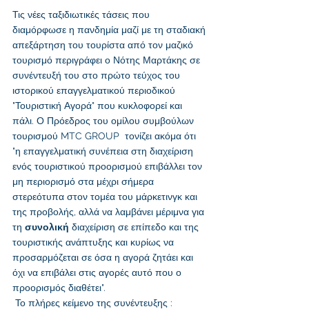
Τις νέες ταξιδιωτικές τάσεις που 
διαμόρφωσε η πανδημία μαζί με τη σταδιακή 
απεξάρτηση του τουρίστα από τον μαζικό 
τουρισμό περιγράφει ο Νότης Μαρτάκης σε 
συνέντευξή του στο πρώτο τεύχος του 
ιστορικού επαγγελματικού περιοδικού 
"Τουριστική Αγορά" που κυκλοφορεί και 
πάλι. Ο Πρόεδρος του ομίλου συμβούλων 
τουρισμού MTC GROUP  τονίζει ακόμα ότι  
"η επαγγελματική συνέπεια στη διαχείριση 
ενός τουριστικού προορισμού επιβάλλει τον 
μη περιορισμό στα μέχρι σήμερα 
στερεότυπα στον τομέα του μάρκετινγκ και 
της προβολής, αλλά να λαμβάνει μέριμνα για 
τη 
συνολική
 διαχείριση σε επίπεδο και της 
τουριστικής ανάπτυξης και κυρίως να 
προσαρμόζεται σε όσα η αγορά ζητάει και 
όχι να επιβάλει στις αγορές αυτό που ο 
προορισμός διαθέτει".
 Το πλήρες κείμενο της συνέντευξης : 